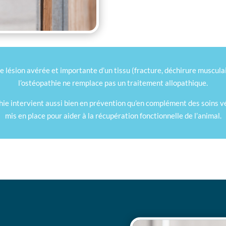
e lésion avérée et importante d’un tissu (fracture, déchirure musculair
l’ostéopathie ne remplace pas un traitement allopathique.
hie intervient aussi bien en prévention qu’en complément des soins v
mis en place pour aider à la récupération fonctionnelle de l’animal.