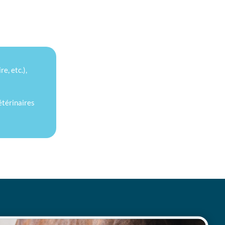
e, etc.),
étérinaires