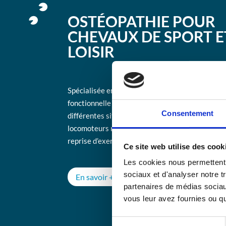
OSTÉOPATHIE POUR
CHEVAUX DE SPORT E
LOISIR
Spécialisée en ostéopathie animale et en réédu
fonctionnelle des chevaux de sport, j’interviens
Consentement
différentes situations telles que les troubles fon
locomoteurs rencontrés au travail, les suivis po
reprise d’exercice, troubles digestifs chroniques
Ce site web utilise des cook
Les cookies nous permettent d
sociaux et d'analyser notre t
En savoir +
partenaires de médias sociaux
vous leur avez fournies ou qu'
Sélection