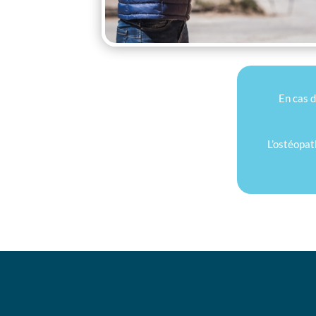
En cas d
L’ostéopat