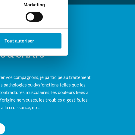
Marketing
Tout autoriser
OPATHIE POUR
S & CHATS
ger vos compagnons, je participe au traitement
 pathologies ou dysfonctions telles que les
 contractures musculaires, les douleurs liées à
d’origine nerveuses, les troubles digestifs, les
 à la croissance, etc…
+