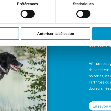
Préférences
Statistiques
Autoriser la sélection
OSTÉ
CHIEN
Afin de soula
de nombreuses
boiteries, les
l’arthrose ou 
douleurs liées
En savoir 