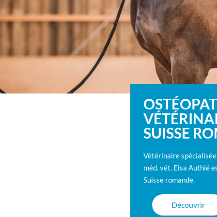
OSTÉOPAT
VÉTÉRINA
SUISSE R
Vétérinaire spécialisée
méd. vét. Elsa Authié e
Suisse romande.
Découvrir