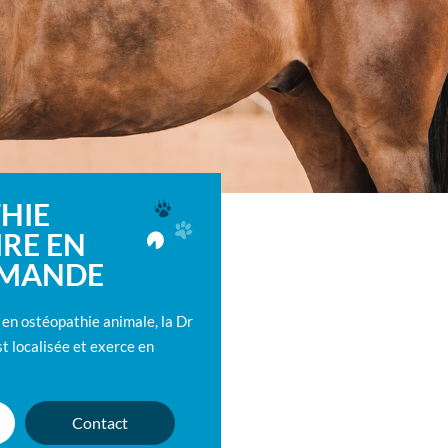
HIE
IRE EN
OMANDE
 en ostéopathie animale, la Dr
st localisée et exerce en
Contact