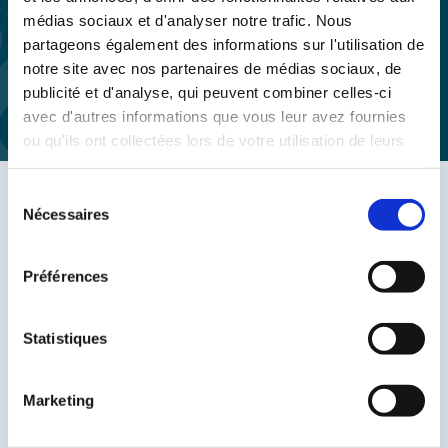
médias sociaux et d'analyser notre trafic. Nous
Les accompagnements par un
vétérinaire ostéopathe
partageons également des informations sur l'utilisation de
vont de la pédiatrie (animaux jeunes) à la gériatrie
notre site avec nos partenaires de médias sociaux, de
(animaux vieillissants et en fin de vie), ainsi que toutes
publicité et d'analyse, qui peuvent combiner celles-ci
les étapes de vie de l’animal entre les deux.
avec d'autres informations que vous leur avez fournies
ou qu'ils ont collectées lors de votre utilisation de leurs
services.
Sélection
L’utilisation de différentes techniques
Nécessaires
du
consentement
Chaque
accompagnement ostéopathique
fait appel à
un panel de
techniques manuelles
que le thérapeute
Préférences
adapte
en fonction du problème, de l’animal, de sa
susceptibilité, de sa réceptivité, ainsi que de la
Statistiques
situation, mais aussi des possibilités du propriétaire de
l’animal.
Marketing
En effet, il est particulièrement important pour le
vétérinaire ostéopathe
d’adopter dans cette pratique