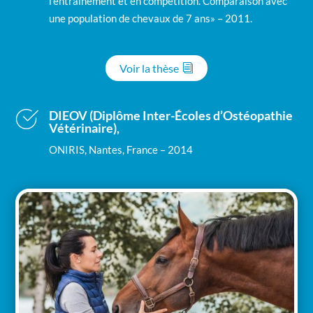
l’entraînement et en compétition. Comparaison avec
une population de chevaux de 7 ans» – 2011.
Voir la thèse
DIEOV (Diplôme Inter-Écoles d’Ostéopathie
Vétérinaire),
ONIRIS, Nantes, France – 2014