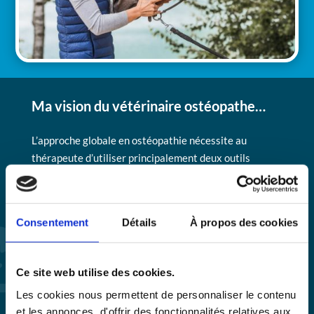
Ma vision du vétérinaire ostéopathe…
L’approche globale en ostéopathie nécessite au
thérapeute d’utiliser principalement deux outils
incontournables :
sa tête et ses mains.
Fondamentalement, cette pratique ne nécessite aucun
autre artifice.
Consentement
Détails
À propos des cookies
L’objectif est de contribuer à apporter du
confort,
des
solutions à des problèmes
et
dysfonctions
Ce site web utilise des cookies.
physiques
, pour atteindre la syntonie*.
* La syntonie est l’état d’une personne en parfaite
Les cookies nous permettent de personnaliser le contenu
harmonie avec son environnement et ses sentiments.
et les annonces, d'offrir des fonctionnalités relatives aux